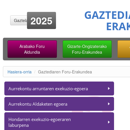
GAZTEDI
2025
Gaztelania
ERA
Arabako Foru
Gizarte-Ongizaterako
Aldundia
Foru-Erakundea
Hasiera-orria
Gaztediaren Foru-Erakundea
Aurrekontu arruntaren exekuzio-egoera
Aurrekontu Aldaketen egoera
Hondarren exekuzio-egoeraren
laburpena