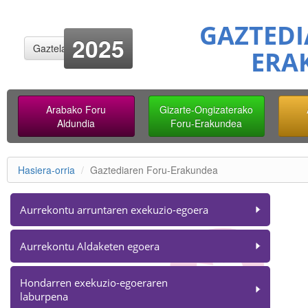
GAZTEDI
2025
Gaztelania
ERA
Arabako Foru
Gizarte-Ongizaterako
Aldundia
Foru-Erakundea
Hasiera-orria
Gaztediaren Foru-Erakundea
Aurrekontu arruntaren exekuzio-egoera
Aurrekontu Aldaketen egoera
Hondarren exekuzio-egoeraren
laburpena