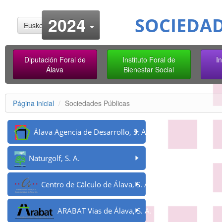
Cambiar año
2024
SOCIEDAD
Euskera
Diputación Foral de
Instituto Foral de
I
Álava
Bienestar Social
Página inicial
Sociedades Públicas
Álava Agencia de Desarrollo, S. A.
Naturgolf, S. A.
Centro de Cálculo de Álava, S. A.
ARABAT Vias de Álava, S. A.