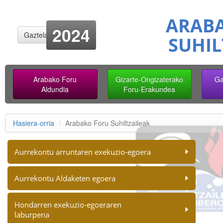
ARAB
2024
Gaztelania
SUHIL
Arabako Foru
Gizarte-Ongizaterako
Ga
Aldundia
Foru-Erakundea
Hasiera-orria
Arabako Foru Suhiltzaileak
Aurrekontu arruntaren exekuzio-egoera
Aurrekontu Aldaketen egoera
Hondarren exekuzio-egoeraren
laburpena