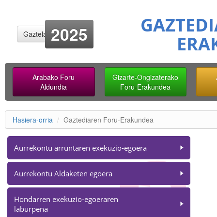
GAZTEDI
2025
Gaztelania
ERA
Arabako Foru
Gizarte-Ongizaterako
Aldundia
Foru-Erakundea
Hasiera-orria
Gaztediaren Foru-Erakundea
Aurrekontu arruntaren exekuzio-egoera
Aurrekontu Aldaketen egoera
Hondarren exekuzio-egoeraren
laburpena