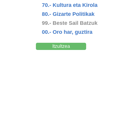
70.- Kultura eta Kirola
80.- Gizarte Politikak
99.- Beste Sail Batzuk
00.- Oro har, guztira
Itzultzea