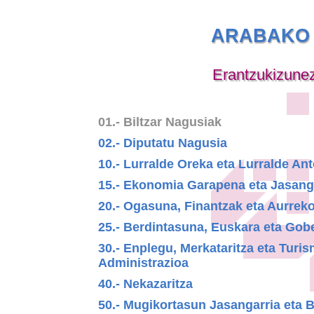
ARABAKO 
Erantzukizune
01.- Biltzar Nagusiak
02.- Diputatu Nagusia
10.- Lurralde Oreka eta Lurralde A
15.- Ekonomia Garapena eta Jasang
20.- Ogasuna, Finantzak eta Aurrek
25.- Berdintasuna, Euskara eta Gob
30.- Enplegu, Merkataritza eta Turi
Administrazioa
40.- Nekazaritza
50.- Mugikortasun Jasangarria eta B