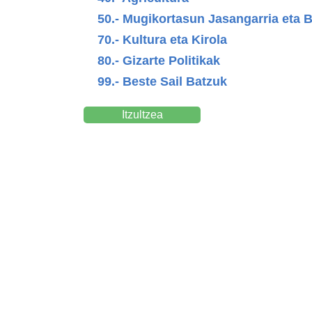
50.- Mugikortasun Jasangarria eta B
70.- Kultura eta Kirola
80.- Gizarte Politikak
99.- Beste Sail Batzuk
Itzultzea