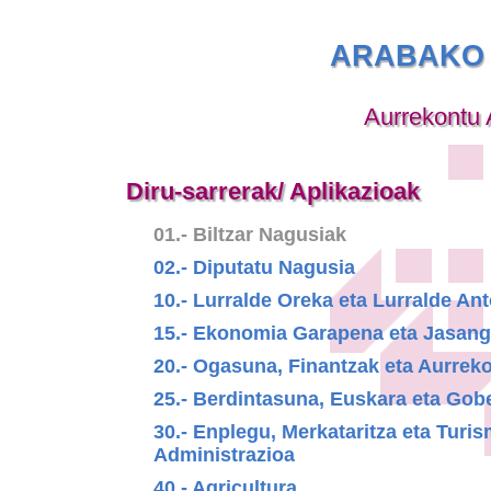
ARABAKO 
Aurrekontu 
Diru-sarrerak/ Aplikazioak
01.- Biltzar Nagusiak
02.- Diputatu Nagusia
10.- Lurralde Oreka eta Lurralde A
15.- Ekonomia Garapena eta Jasang
20.- Ogasuna, Finantzak eta Aurrek
25.- Berdintasuna, Euskara eta Gob
30.- Enplegu, Merkataritza eta Turi
Administrazioa
40.- Agricultura