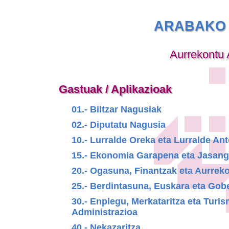
ARABAKO 
Aurrekontu 
Gastuak / Aplikazioak
01.- Biltzar Nagusiak
02.- Diputatu Nagusia
10.- Lurralde Oreka eta Lurralde A
15.- Ekonomia Garapena eta Jasang
20.- Ogasuna, Finantzak eta Aurrek
25.- Berdintasuna, Euskara eta Gob
30.- Enplegu, Merkataritza eta Turi
Administrazioa
40.- Nekazaritza