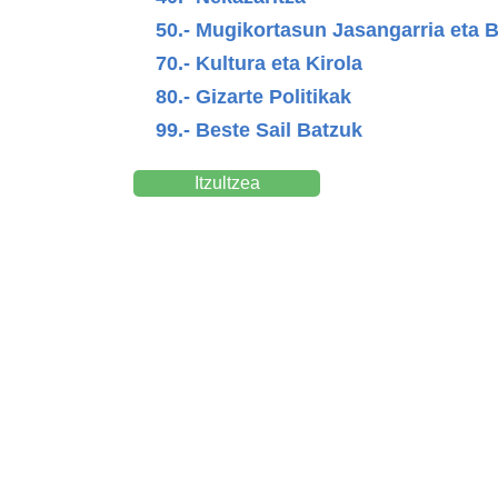
50.- Mugikortasun Jasangarria eta B
70.- Kultura eta Kirola
80.- Gizarte Politikak
99.- Beste Sail Batzuk
Itzultzea