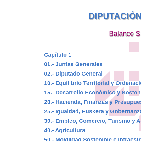
DIPUTACIÓ
Balance S
Capítulo 1
01.- Juntas Generales
02.- Diputado General
10.- Equilibrio Territorial y Ordenaci
15.- Desarrollo Económico y Sosten
20.- Hacienda, Finanzas y Presupue
25.- Igualdad, Euskera y Gobernanz
30.- Empleo, Comercio, Turismo y A
40.- Agricultura
50.- Movilidad Sostenible e Infraest