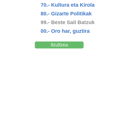
70.- Kultura eta Kirola
80.- Gizarte Politikak
99.- Beste Sail Batzuk
00.- Oro har, guztira
Itzultzea