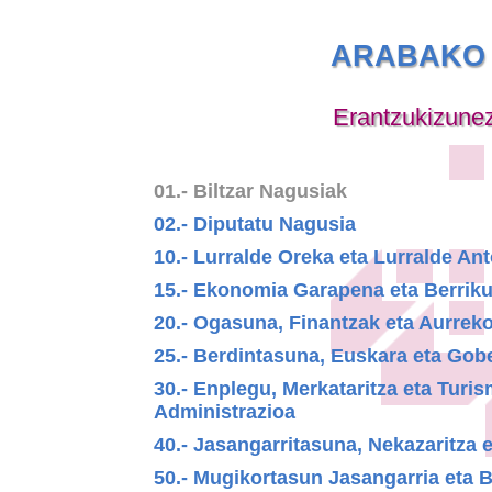
ARABAKO 
Erantzukizune
01.- Biltzar Nagusiak
02.- Diputatu Nagusia
10.- Lurralde Oreka eta Lurralde A
15.- Ekonomia Garapena eta Berrik
20.- Ogasuna, Finantzak eta Aurrek
25.- Berdintasuna, Euskara eta Gob
30.- Enplegu, Merkataritza eta Turi
Administrazioa
40.- Jasangarritasuna, Nekazaritza 
50.- Mugikortasun Jasangarria eta B