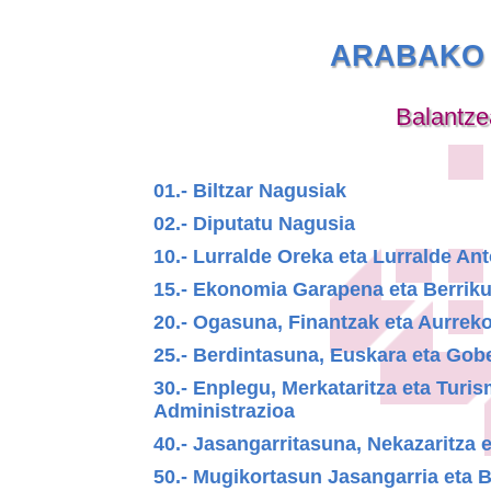
ARABAKO 
Balantze
01.- Biltzar Nagusiak
02.- Diputatu Nagusia
10.- Lurralde Oreka eta Lurralde A
15.- Ekonomia Garapena eta Berrik
20.- Ogasuna, Finantzak eta Aurrek
25.- Berdintasuna, Euskara eta Gob
30.- Enplegu, Merkataritza eta Turi
Administrazioa
40.- Jasangarritasuna, Nekazaritza 
50.- Mugikortasun Jasangarria eta B