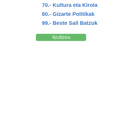
70.- Kultura eta Kirola
80.- Gizarte Politikak
99.- Beste Sail Batzuk
Itzultzea