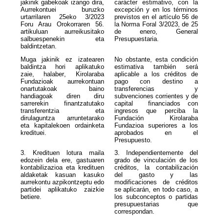
jakinik gabekoak izango dira,
carácter estimativo, con la
Aurrekontuei buruzko
excepción y en los términos
urtarrilaren 25eko 3/2023
previstos en el artículo 56 de
Foru Arau Orokorraren 56.
la Norma Foral 3/2023, de 25
artikuluan aurreikusitako
de enero, General
salbuespenekin eta
Presupuestaria.
baldintzetan.
Muga jakinik ez izatearen
No obstante, esta condición
baldintza hori aplikatuko
estimativa también será
zaie, halaber, Kirolaraba
aplicable a los créditos de
Fundazioak aurrekontuan
pago con destino a
onartutakoak baino
transferencias y
handiagoak diren diru
subvenciones corrientes y de
sarrerekin finantzatutako
capital financiados con
transferentzia eta
ingresos que perciba la
dirulaguntza arruntetarako
Fundación Kirolaraba
eta kapitalekoen ordainketa
Fundazioa superiores a los
kredituei.
aprobados en el
Presupuesto.
3. Kredituen lotura maila
3. Independientemente del
edozein dela ere, gastuaren
grado de vinculación de los
kontabilizazioa eta kredituen
créditos, la contabilización
aldaketak kasuan kasuko
del gasto y las
aurrekontu azpikontzeptu edo
modificaciones de créditos
partidei aplikatuko zaizkie
se aplicarán, en todo caso, a
betiere.
los subconceptos o partidas
presupuestarias que
correspondan.