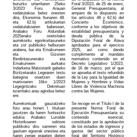
buruzko urtarrilaren 25eko
Foral 3/2023, de 25 de enero,
3/2023 Foru Arauan
General Presupuestaria, al
xedatutakoa betez onesten
amparo de lo dispuesto en
dira, Ekonomia Itunaren 48.
los artículos 48 y 62.b) del
eta 62.b) artikuluetan
Concierto Económico,
xedatutakoaren babesean,
conforme a los objetivos de
Arabako Foru Aldundiak
estabilidad presupuestaria y
2025erako onetsitako
deuda pública de la
aurrekontu egonkortasuneko
Diputación Foral de Álava
eta zor publikoko helburuen
aprobados para el ejercicio
arabera, bai eta Emakumeen
2025, así como dando
eta Gizonen
cumplimiento al mandato
Berdintasunerako eta
normativo contenido en el
Emakumeen aurkako
Decreto Legislativo 1/2023,
Indarkeria Matxistarik gabeko
de 16 de marzo, por el que
Bizitzetarako Legearen testu
se aprueba el texto refundido
bategina onartzen duen
de la Ley para la Igualdad de
martxoaren 16ko 1/2023
Mujeres y Hombres y Vidas
Legegintzako Dekretuan
Libres de Violencia Machista
ezarritako arau agindua betez
contra las Mujeres.
ere.
Aurrekontuak gauzatzeko
Se recoge en el Título I de la
foru arau honen I. tituluan
presente Norma Foral de
jasotzen da haren funtsezko
Ejecución Presupuestaria su
edukia: Arabako Lurralde
contenido esencial,
Historikoaren sektore
constituido por la aprobación
publikoko diru sarreren eta
de los estados de ingresos y
gastuen egoerak onestea eta
gastos del sector público
haren zergei eragiten dieten
foral del Territorio Histórico