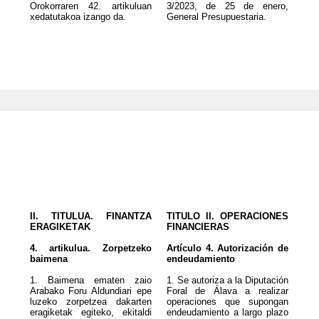
Orokorraren 42. artikuluan
3/2023, de 25 de enero,
xedatutakoa izango da.
General Presupuestaria.
II. TITULUA. FINANTZA
TITULO II. OPERACIONES
ERAGIKETAK
FINANCIERAS
4. artikulua. Zorpetzeko
Artículo 4. Autorización de
baimena
endeudamiento
1. Baimena ematen zaio
1. Se autoriza a la Diputación
Arabako Foru Aldundiari epe
Foral de Álava a realizar
luzeko zorpetzea dakarten
operaciones que supongan
eragiketak egiteko, ekitaldi
endeudamiento a largo plazo