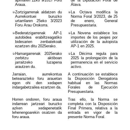
apirilaren 12ko 9/2017 Foru
de la Diputación Foral de
Araua.
Álava.
❏
Zortzigarrenak aldatzen du
❏
La Octava modifica la
Aurrekontuei buruzko
Norma Foral 3/2023, de 25
urtarrilaren 25eko 3/2023
de enero, General
Foru Arau Orokorra.
Presupuestaria.
❏
Bederatzigarrenak AP-1
❏
La Novena establece los
autobidea erabiltzeagatiko
importes de los peajes por
bidesarien zenbatekoak
utilización de la autopista
ezartzen ditu 2025erako.
AP-1 en 2025.
❏
Hamargarrenak 2025erako
❏
La Décima regula para
zerbitzu aktiboan
2025 la prolongación de la
jarraitzeko luzapena
permanencia en el servicio
arautzen du.
activo.
Jarraian, aurrekontua
A continuación se establece
betearazteko foru arauetan
la Disposición Derogatoria
egon ohi den xedapen
habitual en las Normas
indargabetzailea ezartzen da.
Forales de Ejecución
Presupuestaria.
Horren ondoren, foru araua
Tras ello, la Norma se
indarrean jartzeari buruzko
completa con la Disposición
azken xedapenetatik
Final Primera, relativa a la
lehenengoarekin osatzen da
entrada en vigor de la
foru araua.
presente Norma Foral.