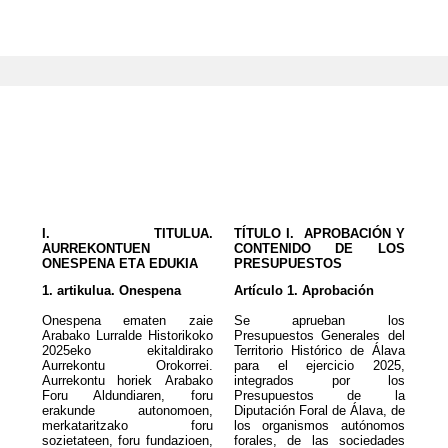
I. TITULUA.
TÍTULO I. APROBACIÓN Y
AURREKONTUEN
CONTENIDO DE LOS
ONESPENA ETA EDUKIA
PRESUPUESTOS
1. artikulua. Onespena
Artículo 1. Aprobación
Onespena ematen zaie
Se aprueban los
Arabako Lurralde Historikoko
Presupuestos Generales del
2025eko ekitaldirako
Territorio Histórico de Álava
Aurrekontu Orokorrei.
para el ejercicio 2025,
Aurrekontu horiek Arabako
integrados por los
Foru Aldundiaren, foru
Presupuestos de la
erakunde autonomoen,
Diputación Foral de Álava, de
merkataritzako foru
los organismos autónomos
sozietateen, foru fundazioen,
forales, de las sociedades