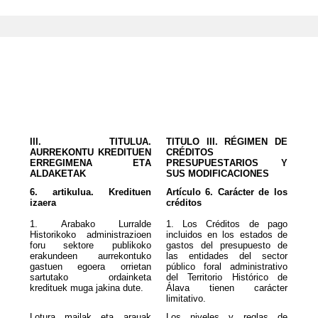
III. TITULUA.
TITULO III. RÉGIMEN DE
AURREKONTU KREDITUEN
CRÉDITOS
ERREGIMENA ETA
PRESUPUESTARIOS Y
ALDAKETAK
SUS MODIFICACIONES
6. artikulua. Kredituen
Artículo 6. Carácter de los
izaera
créditos
1. Arabako Lurralde
1. Los Créditos de pago
Historikoko administrazioen
incluidos en los estados de
foru sektore publikoko
gastos del presupuesto de
erakundeen aurrekontuko
las entidades del sector
gastuen egoera orrietan
público foral administrativo
sartutako ordainketa
del Territorio Histórico de
kredituek muga jakina dute.
Álava tienen carácter
limitativo.
Lotura mailak eta arauak
Los niveles y reglas de