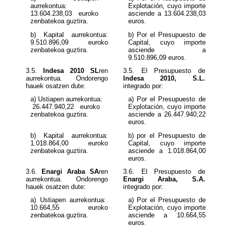
aurrekontua:
Explotación, cuyo importe
13.604.238,03
euroko
asciende a 13.604.238,03
zenbatekoa guztira.
euros.
b) Kapital aurrekontua:
b) Por el Presupuesto de
9.510.896,09
euroko
Capital, cuyo importe
zenbatekoa guztira.
asciende a
9.510.896,09
euros.
3.5.
Indesa 2010 SL
ren
aurrekontua. Ondorengo
Indesa 2010, S.L.
hauek osatzen dute:
integrado por:
a) Ustiapen aurrekontua:
a) Por el Presupuesto de
26.447.940,22
euroko
Explotación, cuyo importe
zenbatekoa guztira.
asciende a
euros.
b) Kapital aurrekontua:
b) por el Presupuesto de
1.018.864,00
euroko
Capital, cuyo importe
zenbatekoa guztira.
asciende a 1.018.864,00
euros.
3.6.
Enargi Araba SA
ren
aurrekontua. Ondorengo
Enargi Araba, S.A.
hauek osatzen dute:
integrado por:
a) Ustiapen aurrekontua:
a) Por el Presupuesto de
10.664,55
euroko
Explotación, cuyo importe
zenbatekoa guztira.
asciende a
10.664,55
euros.