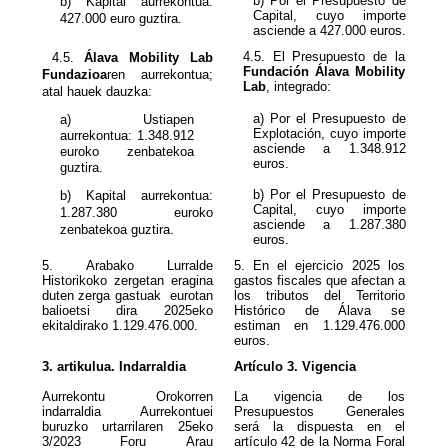
b) Por el Presupuesto de
b) Kapital aurrekontua:
Capital, cuyo importe
427
.000
euro guztira.
asciende a 427
.000
euros.
4.
5
4.5.
Álava Mobility Lab
Fundación Álava Mobility
Fundazioa
ren aurrekontua;
Lab
, integrado:
atal hauek dauzka:
a) Por el Presupuesto de
a) Ustiapen
Explotación, cuyo importe
aurrekontua:
1.348.912
asciende a
1.348.912
euroko zenbatekoa
euros.
guztira.
b) Por el Presupuesto de
Capital, cuyo importe
1.287.380
euroko
asciende a
zenbatekoa guztira.
euros.
5. Arabako Lurralde
5. En el ejercicio 2025 los
Historikoko zergetan eragina
gastos fiscales que afectan a
duten zerga gastuak eurotan
los tributos del Territorio
balioetsi dira 2025eko
Histórico de Álava se
ekitaldirako
1.129.476.000.
estiman en
1.129.476.000
euros.
3. artikulua. Indarraldia
Artículo 3. Vigencia
Aurrekontu Orokorren
La vigencia de los
indarraldia Aurrekontuei
Presupuestos Generales
buruzko urtarrilaren 25eko
será la dispuesta en el
3/2023 Foru Arau
artículo 42 de la Norma Foral