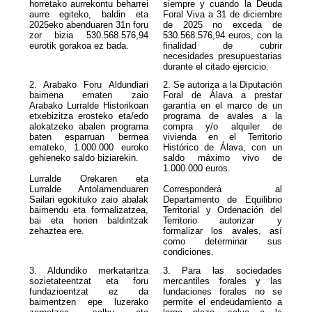
horretako aurrekontu beharrei
siempre y cuando la Deuda
aurre egiteko, baldin eta
Foral Viva a 31 de diciembre
2025eko abenduaren 31n foru
de 2025 no exceda de
zor bizia
530.568.576,94
530.568.576,94 euros, con la
eurotik gorakoa ez bada.
finalidad de cubrir
necesidades presupuestarias
durante el citado ejercicio.
2. Arabako Foru Aldundiari
2.
Se autoriza a la Diputación
baimena ematen zaio
Foral de Álava a prestar
Arabako Lurralde Historikoan
garantía en el marco de un
etxebizitza erosteko eta/edo
programa de avales a la
alokatzeko abalen programa
compra y/o alquiler de
baten esparruan bermea
vivienda en el Territorio
emateko, 1.000.000 euroko
Histórico de Álava, con un
gehieneko saldo biziarekin.
saldo máximo vivo de
1.000.000 euros.
Lurralde Orekaren eta
Lurralde Antolamenduaren
Corresponderá al
Sailari egokituko zaio abalak
Departamento de Equilibrio
baimendu eta formalizatzea,
Territorial y Ordenación del
bai eta horien baldintzak
Territorio autorizar y
zehaztea ere.
formalizar los avales, así
como determinar sus
condiciones.
3.
Aldundiko merkataritza
3.
Para las sociedades
sozietateentzat eta foru
mercantiles forales y las
fundazioentzat ez da
fundaciones forales no se
baimentzen epe luzerako
permite el endeudamiento a