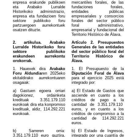
enpresa erakunde publikoen
mercantiles forales, de las
eta Arabako Lurralde
fundaciones forales,
Historikoko administrazio,
entidades públicas
enpresa eta fundazioen foru
empresariales y consorcios
sektore publikoko foru
forales del sector público
partzuergoen aurrekontuek
foral administrativo,
osatzen dituzte.
empresarial y fundacional del
Territorio Histórico de Álava.
2. artikulua. Arabako
Artículo 2. Presupuestos
Lurralde Historikoko foru
Generales de las entidades
sektore publikoko
del sector público foral del
erakundeen aurrekontu
Territorio Histórico de
orokorrak.
Álava.
1. Hauexek dira
Arabako
Foru Aldundia
ren 2025eko
Diputación Foral de Álava
ekitaldirako aurrekontuaren
para el ejercicio 2025 está
osagaiak:
integrado por:
a) Gastuen egoera orriari
a) El Estado de Gastos que
dagokionez, ordainketa
asciende en cuanto a los
kredituak
3.351.179.110
créditos de pago a la
eurokoak dira eta konpromiso
cantidad de 3.351.179.110
kredituak, aldiz, 114.292.221
euros, y en cuanto a los
eurokoak.
créditos de compromiso a la
cantidad de 114.292.221
euros.
b) Sarreren orria:
b) El Estado de Ingresos,
3.351.179.110
euro guztira,
integrado por una cuantía de