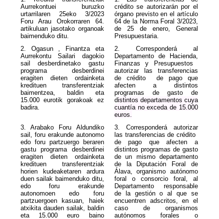
Aurrekontuei buruzko
crédito se autorizarán por el
urtarrilaren 25eko 3/2023
órgano previsto en el artículo
Foru Arau Orokorraren 64.
64 de la Norma Foral 3/2023,
artikuluan jasotako organoak
de 25 de enero, General
baimenduko ditu.
Presupuestaria.
2. Ogasun , Finantza eta
2. Corresponderá al
Aurrekontu Sailari dagokio
Departamento de Hacienda,
sail desberdinetako gastu
Finanzas y Presupuestos
programa desberdinei
autorizar las transferencias
eragiten dieten ordainketa
de crédito de pago que
kredituen transferentziak
afecten a distintos
baimentzea, baldin eta
programas de gasto de
15.000 eurotik gorakoak ez
d
istintos departamentos cuya
badira.
cuantía no exceda de 15
.000
euros.
3. Arabako Foru Aldundiko
3. Corresponderá autorizar
sail, foru erakunde autonomo
las transferencias de crédito
edo foru partzuergo beraren
de pago que afecten a
gastu programa desberdinei
distintos programas de gasto
eragiten dieten ordainketa
de un mismo departamento
kredituen transferentziak
de la Diputación Foral de
horien kudeaketaren ardura
Álava, organismo autónomo
duen sailak baimenduko ditu,
foral o consorcio foral, al
edo foru erakunde
Departamento responsable
autonomoen edo foru
de la gestión o al que se
partzuergoen kasuan, haiek
encuentren adscritos, en el
atxikita dauden sailak, baldin
caso de organismos
eta 15.000 euro baino
autónomos forales o