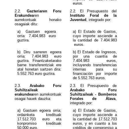
euros.
2.2.
Gazteriaren Foru
Erakundea
ren
Instituto Foral de la
aurrekontuak honako
Juventud
, integrado por:
osagaiak ditu:
a) Gastuen egoera
a) El Estado de Gastos,
orria:
7.404.983
euro
cuyo importe asciende a
guztira.
euros.
b) Diru sarreren egoera
b) El Estado de Ingresos,
orria:
7.404.983
euro
guztira. Finantzaketarako
7.404.983
euros,
barne transferentziak ere
incluyendo transferencias
atal honetan sartzen dira:
internas para su
5.552.763
euro guztira.
financiación por importe
de 5.552.763 euros.
2.3.
Arabako Foru
Suhiltzaileak
Arabako Foru
erakundea
ren aurrekontuak
Suhiltzaileak - Bomberos
osagai hauek dauzka:
Forales de Álava
,
integrado por:
a) Gastuen egoera orria;
a) El Estado de Gastos,
cuyo importe asciende a
17.512.703
euro eta
la cantidad de 17.512.703
konpromiso kredituak
euros,
y en cuanto a los
50.000 euro.
créditos de compromiso a