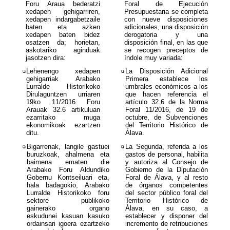
Foru Araua bederatzi
Foral de Ejecución
xedapen gehigarriren,
Presupuestaria se completa
xedapen indargabetzaile
con nueve disposiciones
baten eta azken
adicionales, una disposición
xedapen baten bidez
derogatoria y una
osatzen da; horietan,
disposición final, en las que
askotariko aginduak
se recogen preceptos de
jasotzen dira:
índole muy
variad
a
:
❏
Lehenengo xedapen
❏
La Disposición Adicional
gehigarriak Arabako
Primera establece los
Lurralde Historikoko
umbrales económicos a los
Dirulaguntzen urriaren
que hacen referencia el
19ko 11/2016 Foru
artículo 32.6 de la Norma
Arauak 32.6 artikuluan
Foral 11/2016, de 19 de
ezarritako muga
octubre, de Subvenciones
ekonomikoak ezartzen
del Territorio Histórico de
ditu.
Álava.
❏
Bigarrenak, langile gastuei
❏
La Segunda, referida a los
buruzkoak, ahalmena eta
gastos de personal, habilita
baimena ematen die
y autoriza al Consejo de
Arabako Foru Aldundiko
Gobierno de la Diputación
Gobernu Kontseiluari eta,
Foral de Álava, y al resto
hala badagokio, Arabako
de órganos competentes
Lurralde Historikoko foru
del sector público foral del
sektore publikoko
Territorio Histórico de
gainerako organo
Álava, en su caso, a
eskudunei kasuan kasuko
establecer y disponer del
ordainsari igoera ezartzeko
incremento de retribuciones