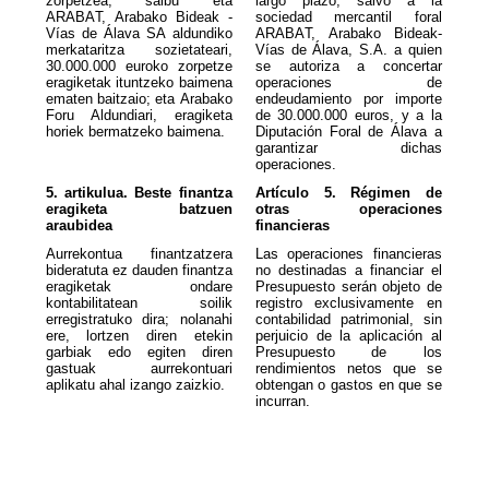
zorpetzea, salbu eta
largo plazo, salvo a la
ARABAT, Arabako Bideak -
sociedad mercantil foral
Vías de Álava SA aldundiko
ARABAT, Arabako Bideak-
merkataritza sozietateari,
Vías de Álava, S.A. a quien
30.000.000 euroko zorpetze
se autoriza a concertar
eragiketak ituntzeko baimena
operaciones de
ematen baitzaio; eta Arabako
endeudamiento por importe
Foru Aldundiari, eragiketa
de 30.000.000 euros, y a la
horiek bermatzeko baimena.
Diputación Foral de Álava a
garantizar dichas
operaciones.
5. artikulua. Beste finantza
Artículo 5. Régimen de
eragiketa batzuen
otras operaciones
araubidea
financieras
Aurrekontua finantzatzera
Las operaciones financieras
bideratuta ez dauden finantza
no destinadas a financiar el
eragiketak ondare
Presupuesto serán objeto de
kontabilitatean soilik
registro exclusivamente en
erregistratuko dira; nolanahi
contabilidad patrimonial, sin
ere, lortzen diren etekin
perjuicio de la aplicación al
garbiak edo egiten diren
Presupuesto de los
gastuak aurrekontuari
rendimientos netos que se
aplikatu ahal izango zaizkio.
obtengan o gastos en que se
incurran.