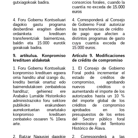
gutxiagokoak badira.
consorcios forales, cuando la
cuantía no exceda de
15.000
euros
4. Foru Gobernu Kontseiluari
4. Corresponderá al Consejo
dagokio gastu programa
de Gobierno Foral autorizar
desberdinei eragiten dieten
las transferencias de crédito
ordainketa kredituen
de pago que afecten a
transferentziak baimentzea,
distintos programas de gasto
baldin eta 15.000 eurotik
cuya cuantía exceda de
gorakoak badira.
1
5.000 euro
s.
9. artikulua. Konpromiso
Artículo 9. Modificaciones
kredituen aldaketak
de crédito de compromiso
1. Foru Gobernu Kontseiluak
1. El Consejo de Gobierno
konpromiso kredituen egoera
Foral podrá incrementar el
orria handitu ahal izango du,
estado de créditos de
kreditu berriak onartuz edo
compromiso, aprobando
baimendutakoen zenbatekoa
nuevos créditos o
handituz; gehienez ere
aumentando el importe de los
Arabako Lurralde Historikoko
autorizados hasta un 10 %
administrazioko foru sektore
del importe global de los
publikoko erakundeen
créditos de compromiso
aurrekontuetan onartutako
aprobados en los
konpromiso kredituen
presupuestos de los entes
zenbateko osoaren % 10era
del Sector público foral
arte.
administrativo del Territorio
Histórico de Álava.
2. Batzar Nagusiei dagokie
2. Corresponderá a las