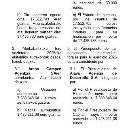
la cantidad de
euros.
b) Diru sarreren egoera
b) El Estado de Ingresos,
orria: 17.512.703
euro
por una cuantía de
guztira. Finantzaketarako
17.512.703
euros,
barne transferentziak ere
incluyendo transferencias
atal honetan sartzen dira:
internas para su
17.435.783
euro guztira.
financiación por importe
de 17.435.783 euros.
3. Merkataritzako foru
3. El Presupuesto de las
sozietateen 2025eko
sociedades mercantiles
ekitaldiko aurrekontuk osagai
forales para el ejercicio 2025
hauek dauzka:
estará constituido por:
3.1.
Araba Garapen
Agentzia SA
ren
Álava Agencia de
aurrekontua. Atal hauek
Desarrollo, S.A.
, integrado
dauzka:
por:
a) Ustiapen
a) Por el Presupuesto de
aurrekontua:
Explotación, cuyo importe
7.580.348,64
euroko
asciende a 7.580.348,64
zenbatekoa guztira.
euros.
b) Kapital aurrekontua:
b) Por el Presupuesto de
1.423.211,38
euro guztira.
Capital, cuyo importe
asciende a
euros.