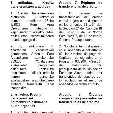
7. artikulua. Kreditu
Artículo 7. Régimen de
transferentzien araubidea
transferencias de crédito
1. Kreditu transferentzien
1. El régimen de
araubidea Aurrekontuei
transferencias de crédito
buruzko urtarrilaren 25eko
estará sujeto a lo dispuesto
3/2023 Foru Arau
en los artículos 61 a 64 den
Orokorraren II. tituluko III.
la Sección 2ª del Capítulo III
kapituluaren 2. ataleko 61-64.
del Título II de la Norma
artikuluetan xedatutakoaren
Foral 3/2023, de 25 de enero,
mende egongo da.
General Presupuestaria.
2. 62. artikuluaren 4.
2. No obstante lo dispuesto
apartatuan xedatutakoa
en el apartado 4 del artículo
gorabehera, Arabako Foru
62, los créditos de pago del
Aldundiaren aurrekontuko
Capítulo I consignados en el
933200 "Ondarearen
Programa 933200, «Gestión
kudeaketa" programari
del Patrimonio» del
esleitutako I. kapituluko
presupuesto de la Diputación
ordainketa kredituak artikulu
Foral de Álava, podrán ser
horren gainerako
transferidos de acuerdo con
apartatuetan araututakoaren
lo regulado en el resto de
arabera transferitu ahal
apartados de dicho artículo.
izango dira.
8. artikulua. Kreditu
Artículo 8.
Órganos
transferentziak
competentes para autorizar
baimentzeko eskumena
transferencias de créditos
duten organoak
1. Kreditu transferentziak
1. Las transferencias de