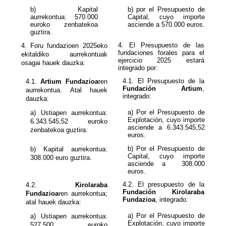
b) Kapital
b) por el Presupuesto de
aurrekontua:
Capital, cuyo importe
euroko zenbatekoa
asciende a
570.000
euros.
guztira.
4. El Presupuesto de las
4. Foru fundazioen 2025eko
fundaciones forales para el
ekitaldiko aurrekontuak
ejercicio 2025 estará
osagai hauek dauzka:
integrado por:
4.1.
Artium Fundazioa
ren
Fundación Artium
,
aurrekontua. Atal hauek
integrado:
dauzka:
a) Por el Presupuesto de
a) Ustiapen aurrekontua:
Explotación, cuyo importe
6.343.545,52 euroko
asciende a
zenbatekoa guztira.
euros.
b) Por el Presupuesto de
b) Kapital aurrekontua:
Capital, cuyo importe
308.000
eu
ro guztira.
asciende a
308.000
euros.
4.2.
Kirolaraba
Fundación Kirolaraba
Fundazioa
ren aurrekontua;
Fundazioa
, integrado:
atal hauek dauzka:
a) Por el Presupuesto de
a) Ustiapen aurrekontua:
Explotación, cuyo importe
527.500
euroko