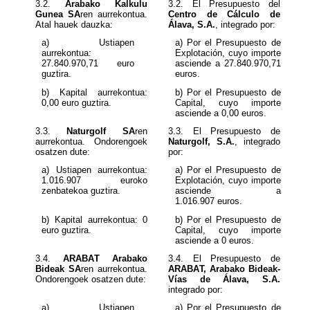
3.2.
Arabako Kalkulu
Gunea SA
ren aurrekontua.
Centro de Cálculo de
Atal hauek dauzka:
Álava, S.A.
, integrado por:
a) Ustiapen
a) Por el Presupuesto de
aurrekontua:
Explotación, cuyo importe
27.840.970,71
euro
asciende a
guztira.
euros.
b) Kapital aurrekontua:
b) Por el Presupuesto de
0,00 euro guztira.
Capital, cuyo importe
asciende a 0,00 euros.
3.3.
Naturgolf SA
ren
3.3. El Presupuesto de
aurrekontua. Ondorengoek
Naturgolf, S.A.
, integrado
osatzen dute:
por:
a) Ustiapen aurrekontua:
a) Por el Presupuesto de
1.016.907
euroko
Explotación, cuyo importe
zenbatekoa guztira.
asciende a
1.016.907
euros.
b) Kapital aurrekontua:
0
b) Por el Presupuesto de
euro guztira.
Capital, cuyo importe
asciende a
0
euros.
3.4.
ARABAT Arabako
Bideak SA
ren aurrekontua.
ARABAT, Arabako Bideak-
Ondorengoek osatzen dute:
Vías de Álava, S.A.
integrado por:
a) Ustiapen
a) Por el Presupuesto de