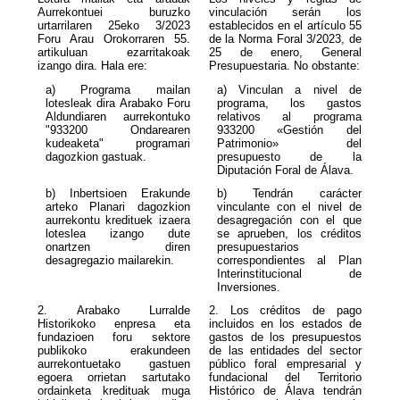
Aurrekontuei buruzko
vinculación serán los
urtarrilaren 25eko 3/2023
establecidos en el artículo 55
Foru Arau Orokorraren 55.
de la Norma Foral 3/2023, de
artikuluan ezarritakoak
25 de enero, General
izango dira. Hala ere:
Presupuestaria. No obstante:
a) Programa mailan
a) Vinculan a nivel de
lotesleak dira Arabako Foru
programa, los gastos
Aldundiaren aurrekontuko
relativos al programa
"933200 Ondarearen
933200 «Gestión del
kudeaketa" programari
Patrimonio» del
dagozkion gastuak.
presupuesto de la
Diputación Foral de Álava.
b) Inbertsioen Erakunde
b) Tendrán carácter
arteko Planari dagozkion
vinculante con el nivel de
aurrekontu kredituek izaera
desagregación con el que
loteslea izango dute
se aprueben, los créditos
onartzen diren
presupuestarios
desagregazio mailarekin.
correspondientes al Plan
Interinstitucional de
Inversiones.
2. Arabako Lurralde
2. Los créditos de pago
Historikoko enpresa eta
incluidos en los estados de
fundazioen foru sektore
gastos de los presupuestos
publikoko erakundeen
de las entidades del sector
aurrekontuetako gastuen
público foral empresarial y
egoera orrietan sartutako
fundacional del Territorio
ordainketa kredituak muga
Histórico de Álava tendrán