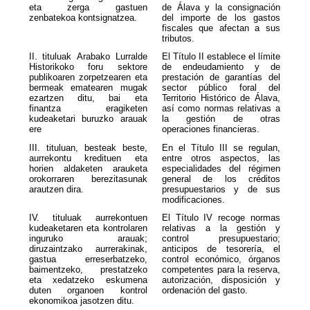
eta zerga gastuen
de Álava y la consignación
zenbatekoa kontsignatzea.
del importe de los gastos
fiscales que afectan a sus
tributos.
II. tituluak Arabako Lurralde
El Título II establece el límite
Historikoko foru sektore
de endeudamiento y de
publikoaren zorpetzearen eta
prestación de garantías del
bermeak ematearen mugak
sector público foral del
ezartzen ditu, bai eta
Territorio Histórico de Álava,
finantza eragiketen
así como normas relativas a
kudeaketari buruzko arauak
la gestión de otras
ere
operaciones financieras.
III. tituluan, besteak beste,
En el Título III se regulan,
aurrekontu kredituen eta
entre otros aspectos, las
horien aldaketen arauketa
especialidades del régimen
orokorraren berezitasunak
general de los créditos
arautzen dira.
presupuestarios y de sus
modificaciones.
IV. tituluak aurrekontuen
El Título IV recoge normas
kudeaketaren eta kontrolaren
relativas a la gestión y
inguruko arauak;
control presupuestario;
diruzaintzako aurrerakinak,
anticipos de tesorería, el
gastua erreserbatzeko,
control económico, órganos
baimentzeko, prestatzeko
competentes para la reserva,
eta xedatzeko eskumena
autorización, disposición y
duten organoen kontrol
ordenación del gasto.
ekonomikoa jasotzen ditu.