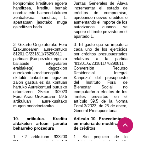
konpromiso kredituen egoera
Juntas Generales de Álava
handitzea, kreditu berriak
incrementar el estado de
onartuz edo baimendutakoen
créditos de compromiso,
zenbatekoa handituz, 1.
aprobando nuevos créditos o
apartatuan jasotako muga
aumentando el importe de los
gainditzen bada.
autorizados cuando se
supere el límite previsto en el
apartado 1.
3. Gizarte Ongizaterako Foru
3. El gasto que se impute a
Erakundearen aurrekontuko
cada uno de los ejercicios
81201.G/231811/76290811
por créditos presupuestarios
partidari (Kanpezuko egoitza
relativos a la partida
baliabide integralaren
“81201.G/231811/76290811
eraldaketa) dagozkion
Conversión Recurso
aurrekontu-kredituengatik
Residencial Integral
ekitaldi bakoitzari egozten
Kanpezu" del presupuesto
zaion gastua ez da kontuan
del Instituto Foral de
hartuko Aurrekontuei buruzko
Bienestar Social no
urtarrilaren 25eko 3/2023
computarán a efectos de los
Foru Arau Orokorraren 59.5
límites previstos en el
artikuluan aurreikusitako
artículo 59.5 de la Norma
mugen ondorioetarako.
Foral 3/2023, de 25 de enero,
General Presupuestaria.
10. artikulua. Kreditu
Artículo 10. Procedimiento
aldaketen arloan jarraitu
en materia de modificación
beharreko prozedura
de créditos
1. 7.2 artikuluan 933200
1. Sin perjuicio de lo