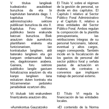
V. titulua langileak
El Título V, sobre el régimen
kudeatzeko araubideari
de la gestión de personal, se
buruzkoa da eta bi
divide en dos capítulos. El
kapitulutan banatuta dago. I.
Capítulo I relativo al Sector
kapitulua Foru
Público Foral Administrativo
administrazioko sektore
y el Capítulo II, relativo a
publikoari buruzkoa da eta II.
otras entidades del Sector
Kapitulua Foru sektore
Público Foral. Ambos regulan
publikoko beste erakunde
la composición de la plantilla
batzuei buruzkoa. Biek
presupuestaria, las
arautzen dute aurrekontu
retribuciones íntegras de su
plantillaren eraketa eta
personal funcionario, laboral,
funtzionarioen, lan
eventual y altos cargos,
kontratudun langileen, aldi
según corresponda. También
baterako langileen eta goi
incide en la fiscalización de
karguen ordainsariak baita
los gastos de personal del
ere, dagokionaren arabera.
sector público foral y señala
Gainera, foru sektore
pautas de actuación en
publikoko langile gastuen
materia de contratos o
fiskalizazioa arautzen du eta
convenios que impliquen
kanpo langileen lana
trabajo de personal externo.
eskatzen duten kontratu eta
hitzarmenetan jarduteko
jarraibideak ezartzen ditu.
VI. tituluak toki erakundeen
El Título VI regula la
finantzaketa arautzen ditu.
financiación de las entidades
locales.
❏
Aurrekontua Gauzatzeko
❏
El contenido de la Norma