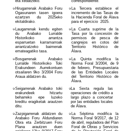
eta xedatzeko.
correspondiente.
❏
Hirugarrenak Arabako Foru
❏
La Tercera establece el
Ogasunaren tasen igoera
incremento de las Tasas de
ezartzen du 2025eko
la Hacienda Foral de Álava
ekitaldirako.
para el ejercicio 2025.
❏
Laugarrenak kendu egiten
❏
La Cuarta suprime de la
du Arabako Lurralde
Tasa por la concesión de
Historikoko arrantza
permisos de pesca de
esparruetan karramarroak
cangrejos en cotos del
arrantzatzeko baimenak
Territorio Histórico de
emateagatiko tasa.
Álava.
❏
Bosgarrenak Arabako
❏
La Quinta modifica la
Lurralde Historikoko Toki
Norma Foral 3/2004, de 9
Erakundeen Aurrekontuen
de febrero, Presupuestaria
otsailaren 9ko 3/2004 Foru
de las Entidades Locales
Araua aldatzen du.
del Territorio Histórico de
Álava.
❏
Seigarrenak Arabako toki
❏
La Sexta regula las
erakundeek hitzartu
operaciones de crédito a
beharreko epe luzeko
largo plazo a concertar
kreditu eragiketak arautzen
por las entidades locales
ditu.
de Álava.
❏
Zazpigarrenak aldatzen du
❏
La Séptima modifica la
Arabako Foru Aldundiaren
Norma Foral 9/2017, de 12
Obra eta Zerbitzuen Foru
de abril, reguladora del Plan
Plana arautzen duen
Foral de Obras y Servicios