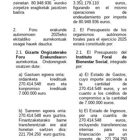
zeinetan
80.948.936
euroko
3.351.179.110 euros,
zorpetze eragiketak jasotzen
figurando en el mismo
baitira.
operaciones de
endeudamiento por importe
de
80.948.936
euros.
2. Foru erakunde
2. El Presupuesto de los
autonomoen 2025eko
organismos autónomos
ekitaldiko aurrekontuak
forales para el ejercicio 2025
osagai hauek dauzka:
estará constituido por:
2.1.
Gizarte Ongizaterako
Foru Erakundea
ren
Instituto Foral de
aurrekontua. Ondorengoek
Bienestar Social
, integrado
osatzen dute:
por:
a) Gastuen egoera orria:
a) El Estado de Gastos,
ordainketa kredituak
cuyo importe asciende a
270.414.548 euro eta
konpromiso kredituak
270.414.548
euros, y en
7.000.000 euro.
cuanto a los créditos de
compromiso a la cantidad
de 7.000.000 euros.
b) Sarreren egoera orria:
b) El Estado de Ingresos,
270.414.548
euro guztira.
por una cuantía de
Finantzaketarako barne
270.414.548
euros,
transferentziak ere atal
incluyendo transferencias
honetan sartzen dira:
internas para su
221.704.250
euro guztira.
financiación por un
importe de 221.704.250