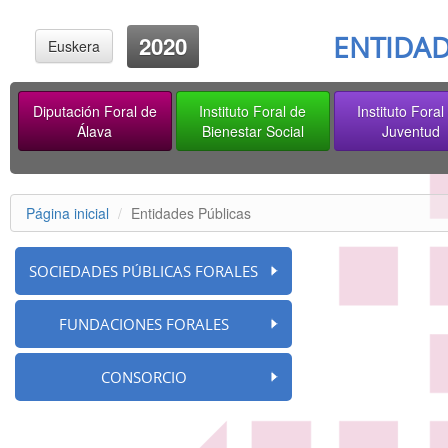
ENTIDAD
2020
Euskera
Diputación Foral de
Instituto Foral de
Instituto Foral
Álava
Bienestar Social
Juventud
Página inicial
Entidades Públicas
SOCIEDADES PÚBLICAS FORALES
FUNDACIONES FORALES
CONSORCIO